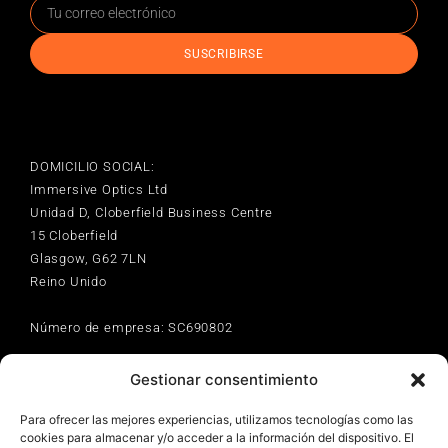
SUSCRIBIRSE
DOMICILIO SOCIAL:
Immersive Optics Ltd
Unidad D, Cloberfield Business Centre
15 Cloberfield
Glasgow, G62 7LN
Reino Unido
Número de empresa: SC690802
Gestionar consentimiento
info@immersive-optics.com
Para ofrecer las mejores experiencias, utilizamos tecnologías como las
cookies para almacenar y/o acceder a la información del dispositivo. El
INICIO