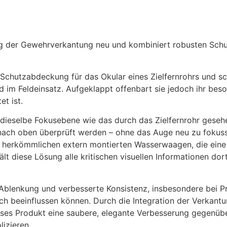
g der Gewehrverkantung neu und kombiniert robusten Schut
Schutzabdeckung für das Okular eines Zielfernrohrs und sc
im Feldeinsatz. Aufgeklappt offenbart sie jedoch ihr bes
et ist.
n dieselbe Fokusebene wie das durch das Zielfernrohr geseh
 nach oben überprüft werden – ohne das Auge neu zu fokus
zu herkömmlichen extern montierten Wasserwaagen, die ei
lt diese Lösung alle kritischen visuellen Informationen dort
 Ablenkung und verbesserte Konsistenz, insbesondere bei P
ch beeinflussen können. Durch die Integration der Verkantu
ieses Produkt eine saubere, elegante Verbesserung gegenü
izieren.