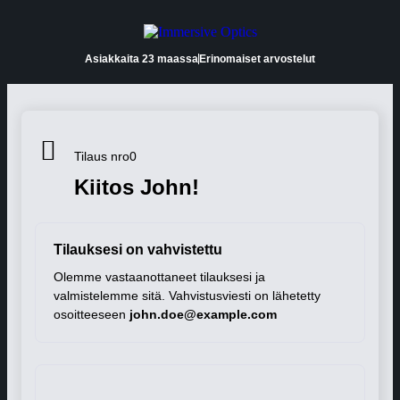
Asiakkaita 23 maassa
Erinomaiset arvostelut
Tilaus nro0
Kiitos John!
Tilauksesi on vahvistettu
Olemme vastaanottaneet tilauksesi ja
valmistelemme sitä. Vahvistusviesti on lähetetty
osoitteeseen
john.doe@example.com